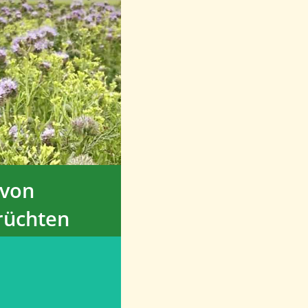
u von
en trägt zu
erung der
eit und zur
ng von
on bei.
 von
rüchten
ion der