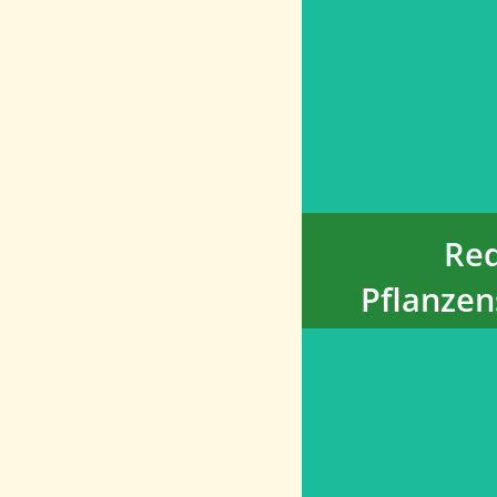
Die Re
Pflanzensc
sich insbeso
Artenviel
Was
Red
Pflanzen
Der Anbau 
wirkt sich 
und Klima