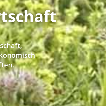
tschaft
schaft,
 ökonomisch
ften.