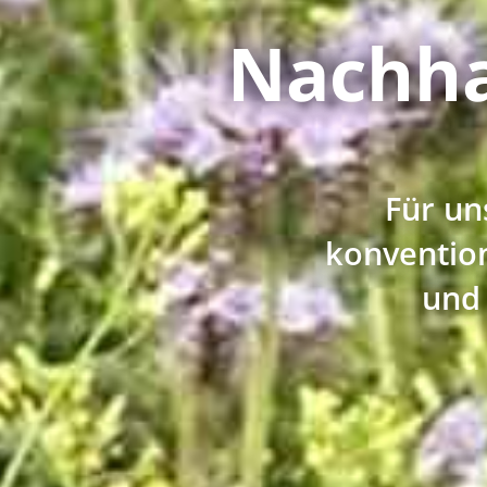
Nachha
Für un
konvention
und 