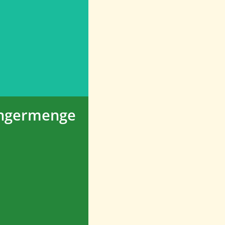
irkt sich
itiv auf den
ielfalt in der
 aus. Diese
 Lebensraum
 Tierarten.
üngermenge
ung von