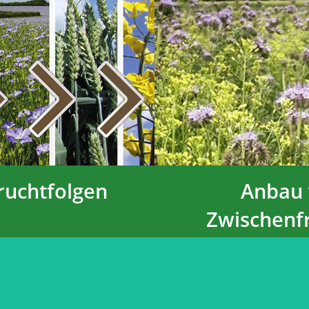
folgen tragen zur
Der Anba
ndung der
Zwischenfrücht
ruktur durch
einer Verbess
 und Humusaufbau
Bodenfruchtbark
en sowie zur
Vermeidu
erung von
Bodenerosi
bewesen bei.
ruchtfolgen
Anbau
Zwischenf
Die Redukt