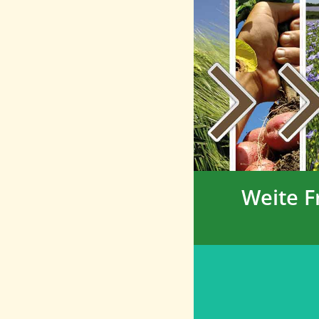
Weite Frucht
Gesu
Bodenst
Nährstoff-
im Bod
Förd
Bodenle
Weite F