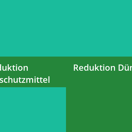
duktion von
Düngermenge w
hutzmittel wirkt
insbesondere pos
ndere positiv auf
Erhalt der Artenv
falt, Boden und
Agrarlandschaft
ser aus.
Flächen bieten
für zahlreiche
uktion
Reduktion D
schutzmittel
von Leguminosen
positiv auf Boden
Die Schaff
 aus. Durch den