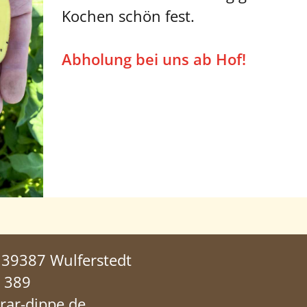
Kochen schön fest.
Abholung bei uns ab Hof!
 39387 Wulferstedt
 389
ar-dippe.de