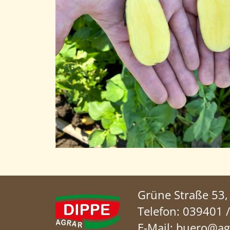
Grüne Straße 53,
Telefon:
039401 /
E-Mail:
buero@agr