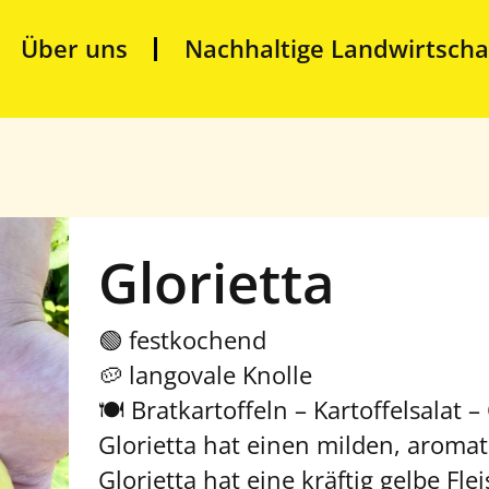
Über uns
Nachhaltige Landwirtscha
a
Glorietta
🟢 festkochend
🥔 langovale Knolle
🍽️ Bratkartoffeln – Kartoffelsalat 
Glorietta hat einen milden, arom
Glorietta hat eine kräftig gelbe Fl